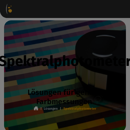
Software-Pakete
Internetshop
Partner-Portal
Spektralphotomete
Lösungen für genaue
Farbmessungen
|
Lösungen
|
Spektralphotometer