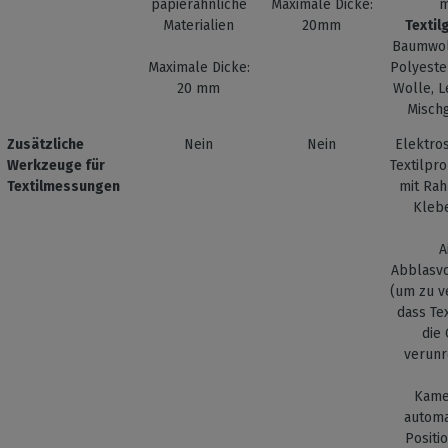
papierähnliche
Maximale Dicke:
Materialien
20mm
Texti
Baumwoll
Maximale Dicke:
Polyester
20 mm
Wolle, L
Misch
Zusätzliche
Nein
Nein
Elektros
Werkzeuge für
Textilpr
Textilmessungen
mit Ra
Kleb
A
Abblasvo
(um zu v
dass Tex
die 
verunr
Kame
automa
Positi