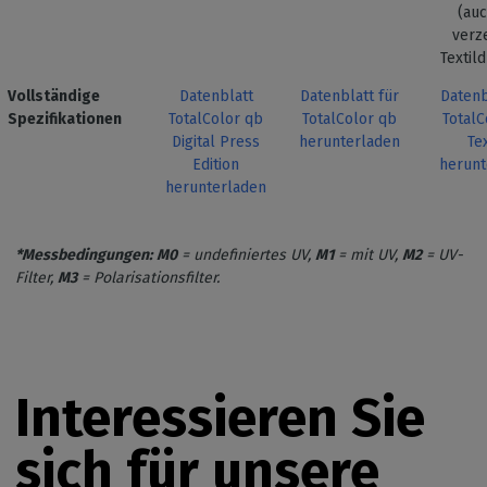
(auc
verz
Textil
Vollständige
Datenblatt
Datenblatt für
Datenb
Spezifikationen
TotalColor qb
TotalColor qb
TotalC
Digital Press
herunterladen
Tex
Edition
herunt
herunterladen
*Messbedingungen:
M0
= undefiniertes UV,
M1
= mit UV,
M2
= UV-
Filter,
M3
= Polarisationsfilter.
Interessieren Sie
sich für
unsere